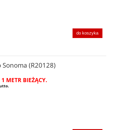
do koszyka
b Sonoma (R20128)
 1 METR BIEŻĄCY.
utto.