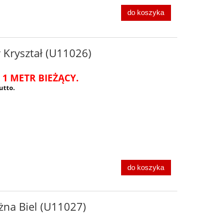
do koszyka
 Kryształ (U11026)
 1 METR BIEŻĄCY.
utto.
do koszyka
żna Biel (U11027)