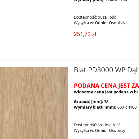
Dostępność:
duża ilość
Wysyłka w:
Odbiór Osobisty
251,72 zł
Blat PD3000 WP Dą
PODANA CENA JEST ZA
Widoczna cena jest podana w br
Grubość [mm]:
38
Wymiary blatu [mm]:
600 x 4100
Dostępność:
średnia ilość
Wysyłka w:
Odbiór Osobisty