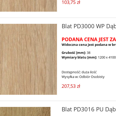
103,75 zł
Blat PD3000 WP Dą
PODANA CENA JEST ZA
Widoczna cena jest podana w br
Grubość [mm]:
38
Wymiary blatu [mm]:
1200 x 4100
Dostępność:
duża ilość
Wysyłka w:
Odbiór Osobisty
207,53 zł
Blat PD3016 PU Dąb