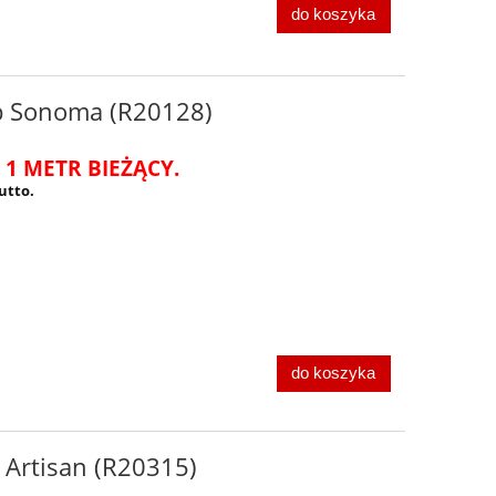
do koszyka
b Sonoma (R20128)
 1 METR BIEŻĄCY.
utto.
do koszyka
 Artisan (R20315)