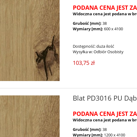
PODANA CENA JEST ZA
Widoczna cena jest podana w br
Grubość [mm]:
38
Wymiary [mm]:
600 x 4100
Dostępność:
duża ilość
Wysyłka w:
Odbiór Osobisty
103,75 zł
Blat PD3016 PU Dąb
PODANA CENA JEST ZA
Widoczna cena jest podana w br
Grubość [mm]:
38
Wymiary [mm]:
1200 x 4100