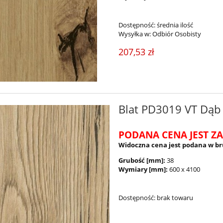
Dostępność:
średnia ilość
Wysyłka w:
Odbiór Osobisty
207,53 zł
Blat PD3019 VT Dąb
PODANA CENA JEST ZA
Widoczna cena jest podana w br
Grubość [mm]:
38
Wymiary [mm]:
600 x 4100
Dostępność:
brak towaru